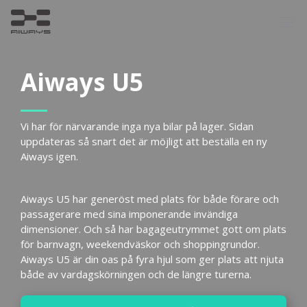
Gå
vidare
Men
till
innehåll
Aiways U5
Vi har för närvarande inga nya bilar på lager. Sidan
uppdateras så snart det är möjligt att beställa en ny
Aiways igen.
Aiways U5 har generöst med plats för både förare och
passagerare med sina imponerande invändiga
dimensioner. Och så har bagageutrymmet gott om plats
för barnvagn, weekendväskor och shoppingrundor.
Aiways U5 är din oas på fyra hjul som ger plats att njuta
både av vardagskörningen och de längre turerna.