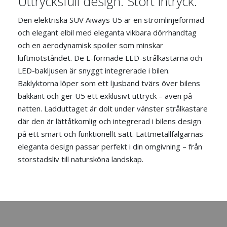
Uttrycksfull design. Stort intryck.
Den elektriska SUV Aiways U5 är en strömlinjeformad
och elegant elbil med eleganta vikbara dörrhandtag
och en aerodynamisk spoiler som minskar
luftmotståndet. De L-formade LED-strålkastarna och
LED-bakljusen är snyggt integrerade i bilen.
Baklyktorna löper som ett ljusband tvärs över bilens
bakkant och ger U5 ett exklusivt uttryck – även på
natten. Ladduttaget är dolt under vänster strålkastare
där den är lättåtkomlig och integrerad i bilens design
på ett smart och funktionellt sätt. Lättmetallfälgarnas
eleganta design passar perfekt i din omgivning – från
storstadsliv till natursköna landskap.